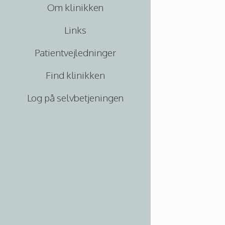
Om klinikken
Links
Patientvejledninger
Find klinikken
Log på selvbetjeningen