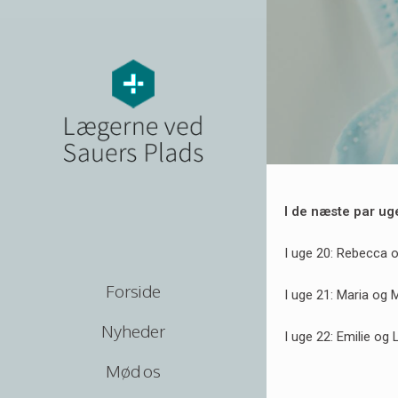
I de næste par uge
I uge 20: Rebecca o
Forside
I uge 21: Maria og 
Nyheder
I uge 22: Emilie og
Mød os