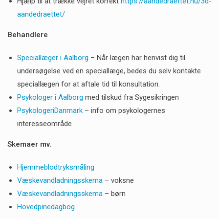
Hjælp til at trække vejret korrekt
https://aandedraettet.nu/3d-
aandedraettet/
Behandlere
Speciallæger i Aalborg
– Når lægen har henvist dig til
undersøgelse ved en speciallæge, bedes du selv kontakte
speciallægen for at aftale tid til konsultation.
Psykologer i Aalborg
med tilskud fra Sygesikringen
PsykologeriDanmark
– info om psykologernes
interesseområde
Skemaer mv.
Hjemmeblodtryksmåling
Væskevandladningsskema
– voksne
Væskevandladningsskema
– børn
Hovedpinedagbog