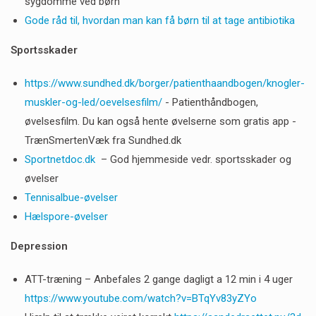
sygdomme ved børn
Gode råd til, hvordan man kan få børn til at tage antibiotika
Sportsskader
https://www.sundhed.dk/borger/patienthaandbogen/knogler-
muskler-og-led/oevelsesfilm/
- Patienthåndbogen,
øvelsesfilm. Du kan også hente øvelserne som gratis app -
TrænSmertenVæk fra Sundhed.dk
Sportnetdoc.dk
– God hjemmeside vedr. sportsskader og
øvelser
Tennisalbue-øvelser
Hælspore-øvelser
Depression
ATT-træning – Anbefales 2 gange dagligt a 12 min i 4 uger
https://www.youtube.com/watch?v=BTqYv83yZYo